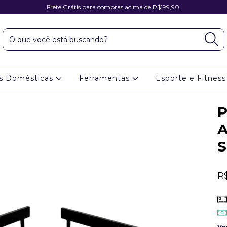
Frete Grátis para compras acima de R$199,90.
es Domésticas
Ferramentas
Esporte e Fitnes
P
A
S
R