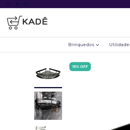
º pedido com o cupom KADE5
Brinquedos
Utilidad
15% OFF