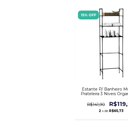
15% OFF
Estante P/ Banheiro Mu
Prateleira 3 Níveis Orga
R$119
R$141,90
2
x de
R$65,73