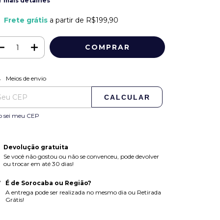
r mais detalhes
Frete grátis
a partir de
R$199,90
ALTERAR CEP
regas para o CEP:
Meios de envio
CALCULAR
o sei meu CEP
Devolução gratuita
Se você não gostou ou não se convenceu, pode devolver
ou trocar em até 30 dias!
É de Sorocaba ou Região?
A entrega pode ser realizada no mesmo dia ou Retirada
Grátis!