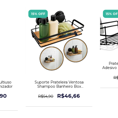
15% OFF
15% OF
Prate
Adesivo
R$
ltiuso
Suporte Prateleira Ventosa
nizador
Shampoo Banheiro Box
Organizador Preto
,90
R$46,66
R$54,90