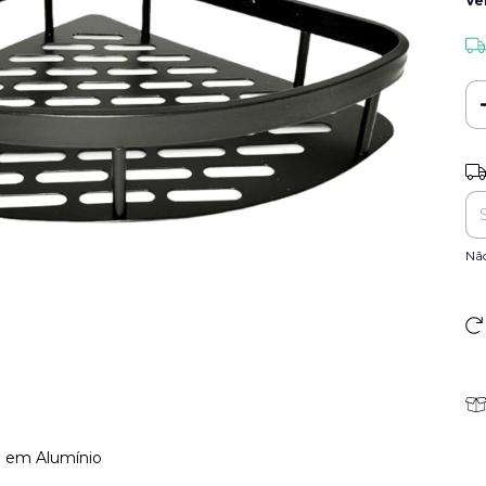
Ve
Ent
Nã
a em Alumínio