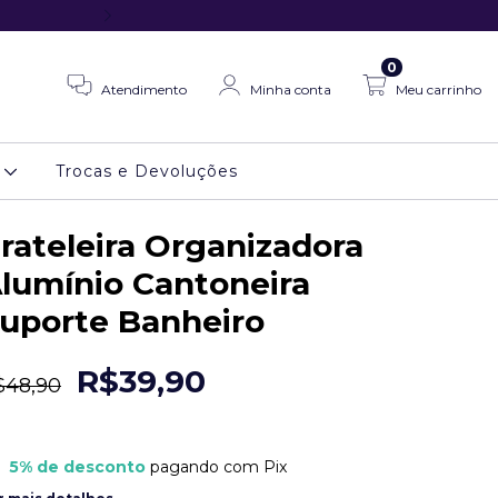
5% OFF no seu 1º pedido c
0
Atendimento
Minha conta
Meu carrinho
s
Trocas e Devoluções
rateleira Organizadora
lumínio Cantoneira
uporte Banheiro
R$39,90
$48,90
5% de desconto
pagando com Pix