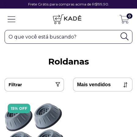
Frete Grátis para compras acima de R$199,90.
0
Roldanas
Filtrar
15% OFF