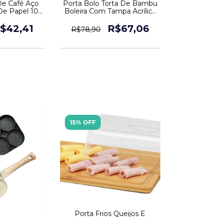
 De Café Aço
Porta Bolo Torta De Bambu
De Papel 103
Boleira Com Tampa Acrílica
vel
28 Cm
$42,41
R$67,06
R$78,90
15% OFF
Porta Frios Queijos E