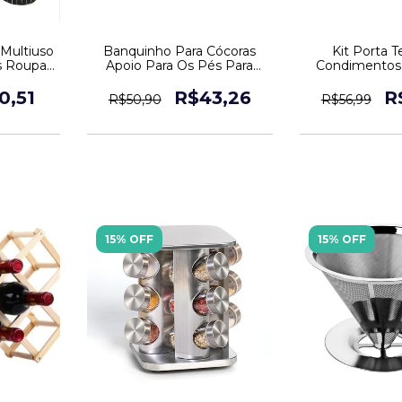
 Multiuso
Banquinho Para Cócoras
Kit Porta 
s Roupa
Apoio Para Os Pés Para
Condimentos
Vaso Sanitário
Pçs Orga
0,51
R$43,26
R
R$50,90
R$56,99
15% OFF
15% OFF