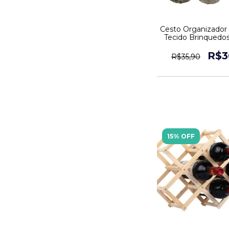
Cesto Organizador
Tecido Brinquedo
Suja Pano
R$3
R$35,90
15% OFF