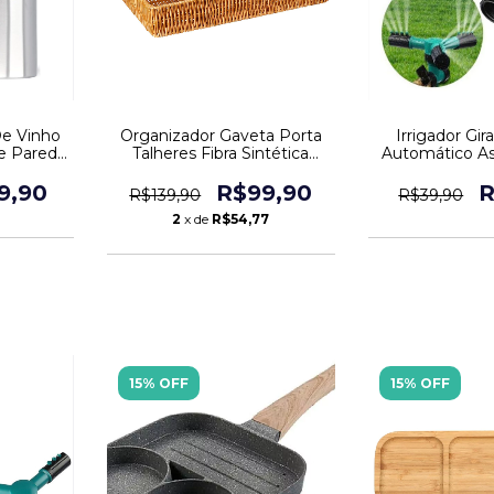
De Vinho
Organizador Gaveta Porta
Irrigador Gir
e Parede
Talheres Fibra Sintética
Automático As
x
Resistente Durável
Pote
9,90
R$99,90
R
R$139,90
R$39,90
2
x de
R$54,77
15% OFF
15% OFF