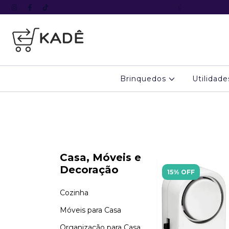
º pedido com o cupom KADE5
Brinquedos
Utilidad
Casa, Móveis e
Decoração
15% OFF
Cozinha
Móveis para Casa
Organização para Casa