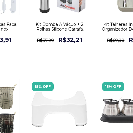
ças Faca,
Kit Bomba A Vácuo + 2
Kit Talheres I
 Inox
Rolhas Silicone Garrafa
Organizador D
Vinho Sucção
Colh
3,91
R$32,21
R
R$37,90
R$69,90
15% OFF
15% OFF