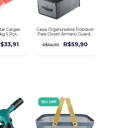
tar Cargas
Caixa Organizadora Dobrável
kg 5 Pçs
Para Closet Armario Guarda
Puxador
Roupa
$33,91
R$59,90
R$64,90
15% OFF