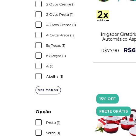
2 Ovos Creme (1)
2 Ovos Preta (1)
4 Ovos Creme (1)
Irrigador Giratór
4 Ovos Preta (1)
Automático Asp
Potente 2x 
5x Peças (1)
R$6
R$77,90
8x Peças (1)
A (1)
Abelha (1)
VER TODOS
15% OFF
FRETE GRÁTIS
Opção
Preto (1)
Verde (1)