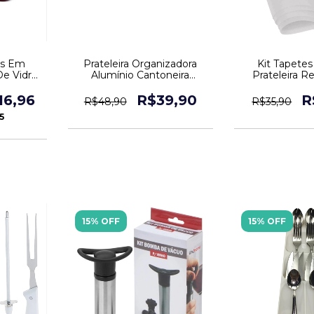
as Em
Prateleira Organizadora
Kit Tapetes 
e Vidro
Alumínio Cantoneira
Prateleira Re
Pçs
Suporte Banheiro
Gaveta 6
16,96
R$39,90
R
R$48,90
R$35,90
5
15% OFF
15% OFF