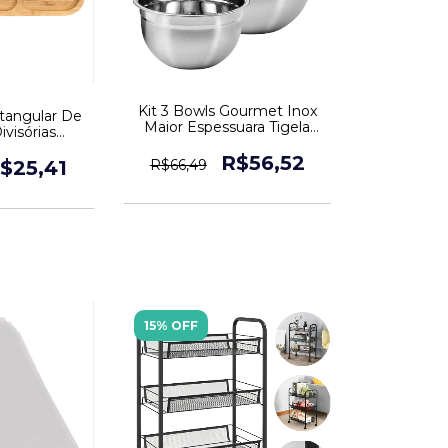
Kit 3 Bowls Gourmet Inox
etangular De
Maior Espessuara Tigela
visórias
Chef
ente
R$56,52
$25,41
R$66,49
15% OFF