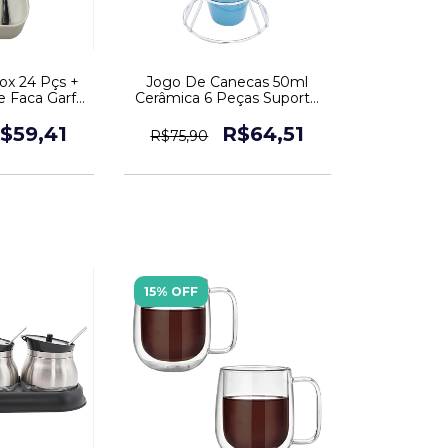
nox 24 Pçs +
Jogo De Canecas 50ml
e Faca Garfo
Cerâmica 6 Peças Suporte
er
Inox Café Chá
$59,41
R$64,51
R$75,90
15% OFF