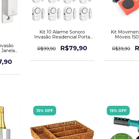
Kit 10 Alarme Sonoro
Kit Movimen
Invasão Residencial Porta
Móveis 150
Janela Portão
Rodinhas 
nvasão
R$79,90
R
R$99,90
R$39,90
 Janela
7,90
15% OFF
15% OFF