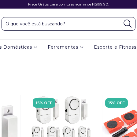
Frete Grátis para compras acima de R$199,90.
es Domésticas
Ferramentas
Esporte e Fitnes
15% OFF
15% OFF