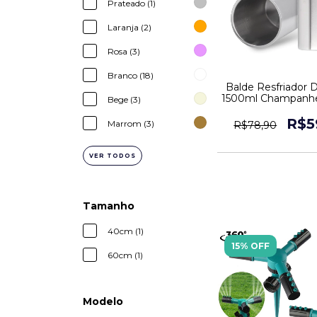
Prateado (1)
Laranja (2)
Rosa (3)
Branco (18)
Balde Resfriador 
1500ml Champanh
Bege (3)
Dupla Ino
R$5
Marrom (3)
R$78,90
VER TODOS
Tamanho
40cm (1)
15% OFF
60cm (1)
Modelo