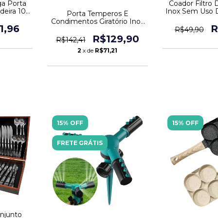
ga Porta
Coador Filtro
deira 10
Inox Sem Uso 
Porta Temperos E
Lavá
Condimentos Giratório Inox
1,96
R
12 Potes Premium
R$49,90
R$129,90
R$142,41
2
x de
R$71,21
15% OFF
15% OFF
FRETE GRÁTIS
onjunto