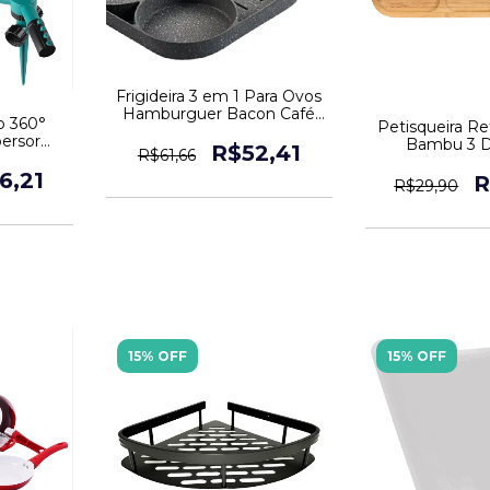
Frigideira 3 em 1 Para Ovos
Hamburguer Bacon Café
io 360°
Petisqueira R
Da Manhã
ersor
Bambu 3 Di
R$52,41
R$61,66
Pcs
Resist
6,21
R
R$29,90
15% OFF
15% OFF