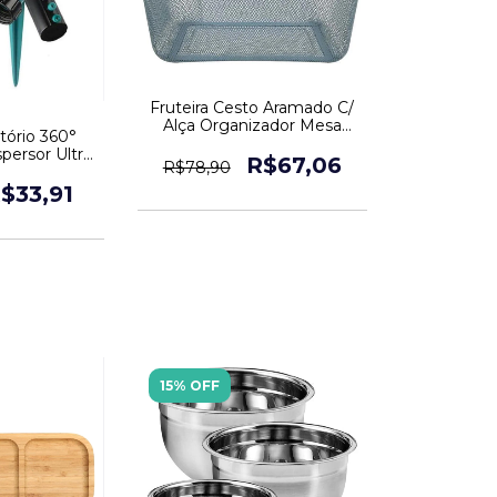
Fruteira Cesto Aramado C/
Alça Organizador Mesa
atório 360°
Decoração
persor Ultra
R$67,06
R$78,90
nte
$33,91
15% OFF