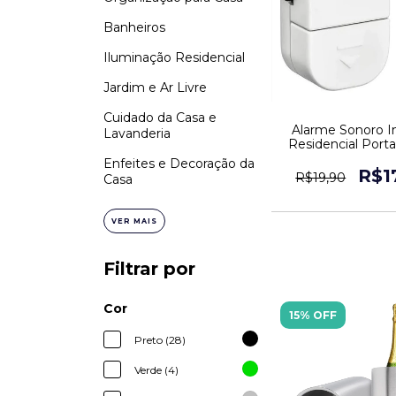
Banheiros
Iluminação Residencial
Jardim e Ar Livre
Cuidado da Casa e
Alarme Sonoro I
Lavanderia
Residencial Porta
Portão
Enfeites e Decoração da
R$1
R$19,90
Casa
VER MAIS
Filtrar por
Cor
15% OFF
Preto (28)
Verde (4)