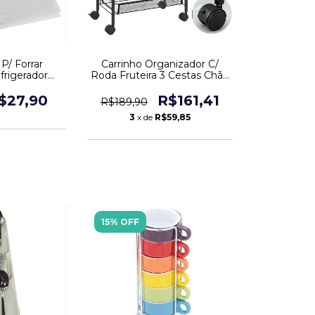
P/ Forrar
Carrinho Organizador C/
frigerador
Roda Fruteira 3 Cestas Chão
 Peças
Cozinha
$27,90
R$161,41
R$189,90
3
x de
R$59,85
15% OFF