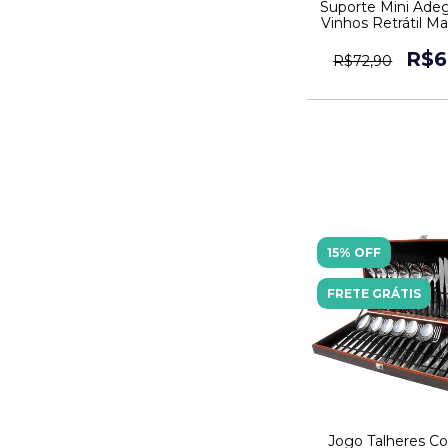
Suporte Mini Ade
Vinhos Retrátil Ma
Garrafas
R$6
R$72,90
15% OFF
FRETE GRÁTIS
Jogo Talheres C