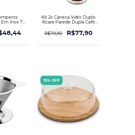
Kit 2x Caneca Vidro Duplo
Temperos
Xícara Parede Dupla Café
 Em Inox 7
Chá 260ml
nizador
R$77,90
$48,44
R$79,90
15% OFF