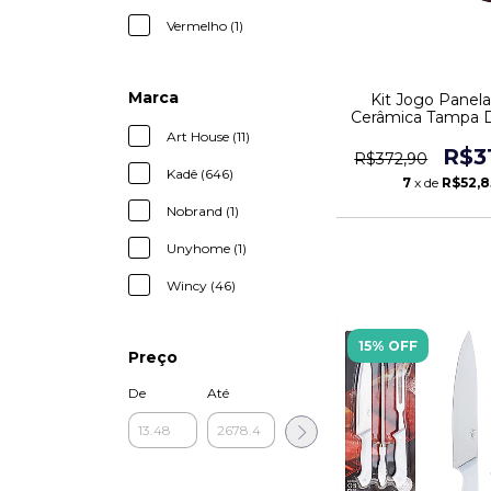
Vermelho (1)
Marca
Kit Jogo Panel
Cerâmica Tampa D
Frigideira 5 
Art House (11)
R$3
R$372,90
Kadê (646)
7
x de
R$52,8
Nobrand (1)
Unyhome (1)
Wincy (46)
15% OFF
Preço
De
Até