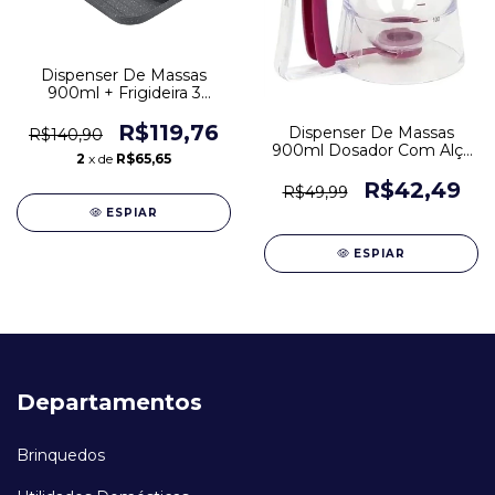
Dispenser De Massas
900ml + Frigideira 3
Divisórias Panqueca
R$119,76
Dispenser De Massas
R$140,90
900ml Dosador Com Alça
2
x de
R$65,65
Para Confeitaria
R$42,49
R$49,99
ESPIAR
ESPIAR
Departamentos
Brinquedos