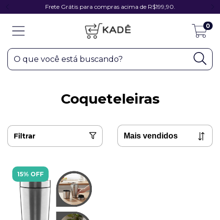
Frete Grátis para compras acima de R$199,90.
0
Coqueteleiras
Filtrar
15% OFF