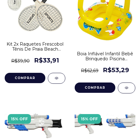
Kit 2x Raquetes Frescobol
Tênis De Praia Beach
Boia Inflável Infantil Bebê
Tennis Bola
Brinquedo Piscina
R$33,91
R$39,90
Assento
R$53,29
R$62,69
15% OFF
15% OFF