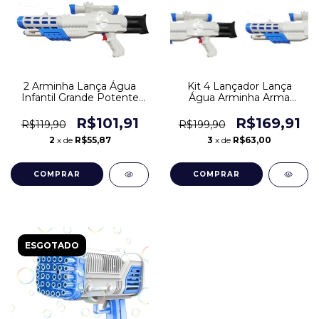
2 Arminha Lança Água
Kit 4 Lançador Lança
Infantil Grande Potente
Água Arminha Arma
Arma Lançador
Brinquedo Piscina
R$101,91
R$169,91
R$119,90
R$199,90
2
x de
R$55,87
3
x de
R$63,00
ESGOTADO