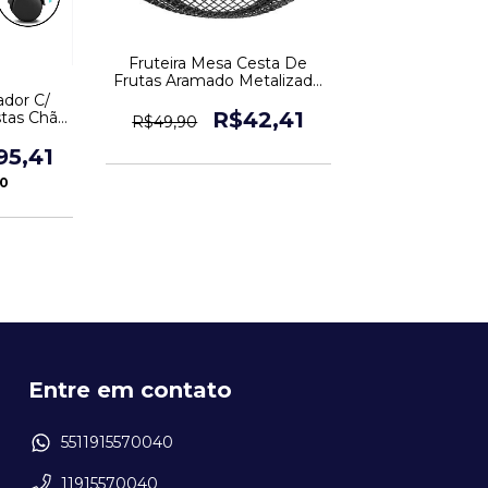
Fruteira Mesa Cesta De
Frutas Aramado Metalizado
Preto
ador C/
R$42,41
stas Chão
R$49,90
95,41
40
Entre em contato
5511915570040
11915570040