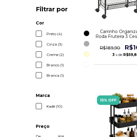
Filtrar por
Cor
Carrinho Organiz
Preto (4)
Roda Fruteira 3 Ce
Cozinha
Cinza (3)
R$1
R$189,90
3
x de
R$59,8
Creme (2)
Branco (1)
Branca (1)
Marca
15% OFF
Kadê (10)
Preço
De
Até