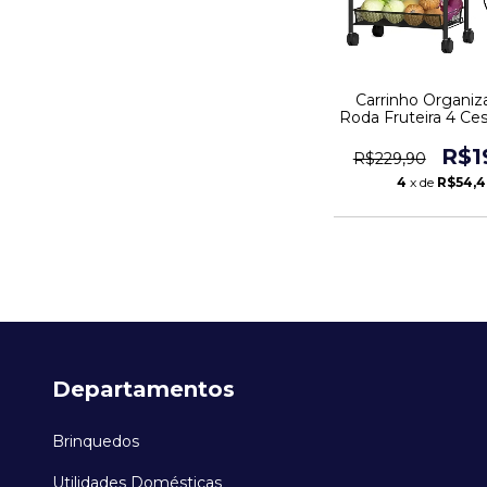
Carrinho Organiz
Roda Fruteira 4 Ce
Cozinha
R$1
R$229,90
4
x de
R$54,
Departamentos
Brinquedos
Utilidades Domésticas