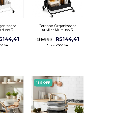
ganizador
Carrinho Organizador
ltiuso 3
Auxiliar Multiuso 3
s Branco
Prateleiras Preto
$144,41
R$144,41
R$169,90
53,54
3
x de
R$53,54
15% OFF