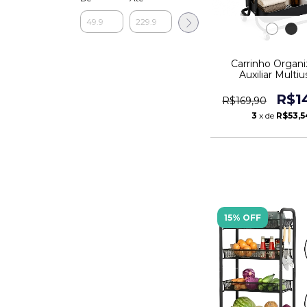
Carrinho Organi
Auxiliar Multiu
Prateleiras M
R$1
R$169,90
3
x de
R$53,5
15% OFF