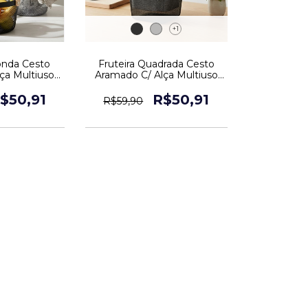
+1
onda Cesto
Fruteira Quadrada Cesto
ça Multiuso
Aramado C/ Alça Multiuso
ação
Decoração
$50,91
R$50,91
R$59,90