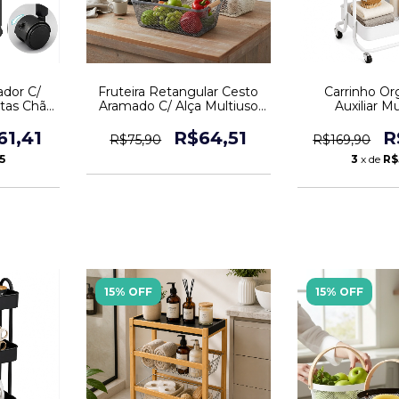
ador C/
Fruteira Retangular Cesto
Carrinho Or
stas Chão
Aramado C/ Alça Multiuso
Auxiliar Mu
Decoração
Prateleira
61,41
R$64,51
R
R$75,90
R$169,90
5
3
x de
R$
15% OFF
15% OFF