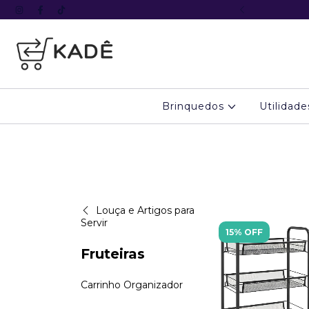
º pedido com o cupom KADE5
Brinquedos
Utilidad
Louça e Artigos para
Servir
15% OFF
Fruteiras
Carrinho Organizador