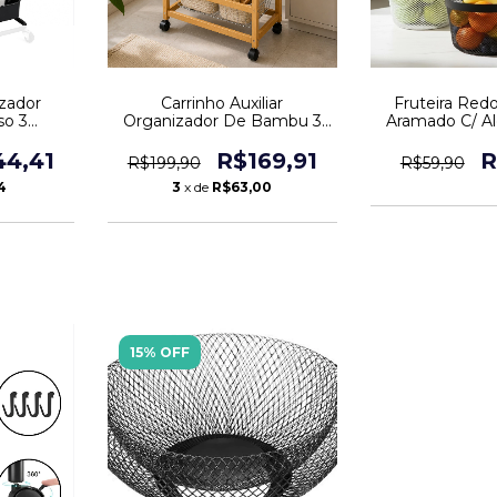
zador
Fruteira Red
Carrinho Auxiliar
so 3
Aramado C/ Al
Organizador De Bambu 3
etal
Decor
Níveis Com Rodinhas
44,41
R
R$169,91
R$59,90
R$199,90
4
3
x de
R$63,00
15% OFF